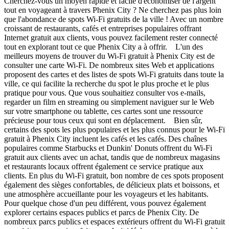
Cherchez-vous un moyen rapide et facile d'économiser de l'argent
tout en voyageant à travers Phenix City ? Ne cherchez pas plus loin
que l'abondance de spots Wi-Fi gratuits de la ville ! Avec un nombre
croissant de restaurants, cafés et entreprises populaires offrant
Internet gratuit aux clients, vous pouvez facilement rester connecté
tout en explorant tout ce que Phenix City a à offrir. L'un des
meilleurs moyens de trouver du Wi-Fi gratuit à Phenix City est de
consulter une carte Wi-Fi. De nombreux sites Web et applications
proposent des cartes et des listes de spots Wi-Fi gratuits dans toute la
ville, ce qui facilite la recherche du spot le plus proche et le plus
pratique pour vous. Que vous souhaitiez consulter vos e-mails,
regarder un film en streaming ou simplement naviguer sur le Web
sur votre smartphone ou tablette, ces cartes sont une ressource
précieuse pour tous ceux qui sont en déplacement. Bien sûr,
certains des spots les plus populaires et les plus connus pour le Wi-Fi
gratuit à Phenix City incluent les cafés et les cafés. Des chaînes
populaires comme Starbucks et Dunkin' Donuts offrent du Wi-Fi
gratuit aux clients avec un achat, tandis que de nombreux magasins
et restaurants locaux offrent également ce service pratique aux
clients. En plus du Wi-Fi gratuit, bon nombre de ces spots proposent
également des sièges confortables, de délicieux plats et boissons, et
une atmosphère accueillante pour les voyageurs et les habitants.
Pour quelque chose d'un peu différent, vous pouvez également
explorer certains espaces publics et parcs de Phenix City. De
nombreux parcs publics et espaces extérieurs offrent du Wi-Fi gratuit