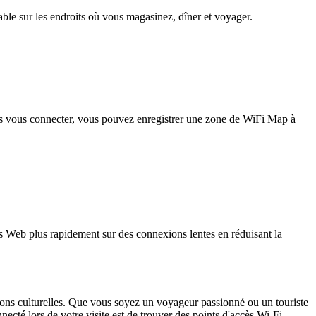
iable sur les endroits où vous magasinez, dîner et voyager.
pas vous connecter, vous pouvez enregistrer une zone de WiFi Map à
 Web plus rapidement sur des connexions lentes en réduisant la
tions culturelles. Que vous soyez un voyageur passionné ou un touriste
ecté lors de votre visite est de trouver des points d'accès Wi-Fi