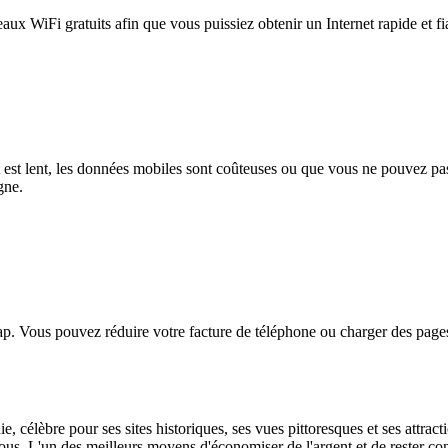
eaux WiFi gratuits afin que vous puissiez obtenir un Internet rapide et f
et est lent, les données mobiles sont coûteuses ou que vous ne pouvez 
gne.
. Vous pouvez réduire votre facture de téléphone ou charger des pages
 célèbre pour ses sites historiques, ses vues pittoresques et ses attrac
us. L'un des meilleurs moyens d'économiser de l'argent et de rester conn