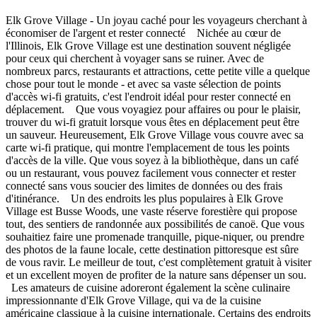
Elk Grove Village - Un joyau caché pour les voyageurs cherchant à
économiser de l'argent et rester connecté Nichée au cœur de
l'Illinois, Elk Grove Village est une destination souvent négligée
pour ceux qui cherchent à voyager sans se ruiner. Avec de
nombreux parcs, restaurants et attractions, cette petite ville a quelque
chose pour tout le monde - et avec sa vaste sélection de points
d'accès wi-fi gratuits, c'est l'endroit idéal pour rester connecté en
déplacement. Que vous voyagiez pour affaires ou pour le plaisir,
trouver du wi-fi gratuit lorsque vous êtes en déplacement peut être
un sauveur. Heureusement, Elk Grove Village vous couvre avec sa
carte wi-fi pratique, qui montre l'emplacement de tous les points
d'accès de la ville. Que vous soyez à la bibliothèque, dans un café
ou un restaurant, vous pouvez facilement vous connecter et rester
connecté sans vous soucier des limites de données ou des frais
d'itinérance. Un des endroits les plus populaires à Elk Grove
Village est Busse Woods, une vaste réserve forestière qui propose
tout, des sentiers de randonnée aux possibilités de canoë. Que vous
souhaitiez faire une promenade tranquille, pique-niquer, ou prendre
des photos de la faune locale, cette destination pittoresque est sûre
de vous ravir. Le meilleur de tout, c'est complètement gratuit à visiter
et un excellent moyen de profiter de la nature sans dépenser un sou.
Les amateurs de cuisine adoreront également la scène culinaire
impressionnante d'Elk Grove Village, qui va de la cuisine
américaine classique à la cuisine internationale. Certains des endroits