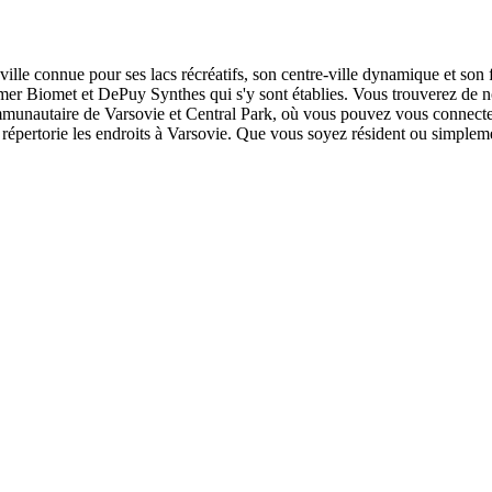
ville connue pour ses lacs récréatifs, son centre-ville dynamique et son
mmer Biomet et DePuy Synthes qui s'y sont établies. Vous trouverez de n
mmunautaire de Varsovie et Central Park, où vous pouvez vous connecter t
i répertorie les endroits à Varsovie. Que vous soyez résident ou simpleme