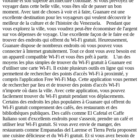
vibrante et son superbe architecture coloniale. Si vous prévoyez de
voyager dans cette belle ville, vous êtes sûr de passer un bon
moment. Avec tant de choses à voir et à faire, Guanare est une
excellente destination pour les voyageurs qui veulent découvrir le
meilleur de la culture et de l'histoire du Venezuela. Pendant que
vous explorez la ville, vous voudrez peut-être économiser de l'argent
sur vos dépenses de voyage. Une excellente façon de le faire est de
trouver des endroits qui offrent du Wi-Fi gratuit. Heureusement,
Guanare dispose de nombreux endroits où vous pouvez vous
connecter à Internet gratuitement. Tout ce dont vous avez besoin est
un appareil compatible Wi-Fi et vous êtes prêt à partir. L'un des
moyens les plus simples de trouver du Wi-Fi gratuit à Guanare est
d'utiliser une carte Wi-Fi. Il existe plusieurs outils en ligne qui vous
permettent de rechercher des points d'accès Wi-Fi à proximité, y
compris l'application Free Wi-Fi Map. Cette application vous permet
de rechercher par lieu et de trouver des points d'accès Wi-Fi
n'importe où dans la ville. Avec cette application, vous pouvez
facilement trouver du Wi-Fi gratuit pendant vos déplacements.
Certains des endroits les plus populaires à Guanare qui offrent du
Wi-Fi gratuit comprennent des cafés, des restaurants et des
bibliothèques publiques. Des cafés comme El Cafetal et Caffe
Italiano sont d'excellents endroits pour s'asseoir, prendre un café et
utiliser leur Wi-Fi gratuit. Si vous avez envie de manger, des
restaurants comme Empanadas del Larense et Tierra Perla proposent
une cuisine délicieuse et du Wi-Fi gratuit. Et si vous avez besoin de