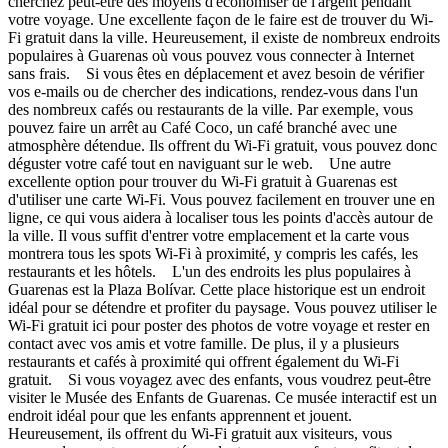
cherchez peut-être des moyens d'économiser de l'argent pendant
votre voyage. Une excellente façon de le faire est de trouver du Wi-
Fi gratuit dans la ville. Heureusement, il existe de nombreux endroits
populaires à Guarenas où vous pouvez vous connecter à Internet
sans frais. Si vous êtes en déplacement et avez besoin de vérifier
vos e-mails ou de chercher des indications, rendez-vous dans l'un
des nombreux cafés ou restaurants de la ville. Par exemple, vous
pouvez faire un arrêt au Café Coco, un café branché avec une
atmosphère détendue. Ils offrent du Wi-Fi gratuit, vous pouvez donc
déguster votre café tout en naviguant sur le web. Une autre
excellente option pour trouver du Wi-Fi gratuit à Guarenas est
d'utiliser une carte Wi-Fi. Vous pouvez facilement en trouver une en
ligne, ce qui vous aidera à localiser tous les points d'accès autour de
la ville. Il vous suffit d'entrer votre emplacement et la carte vous
montrera tous les spots Wi-Fi à proximité, y compris les cafés, les
restaurants et les hôtels. L'un des endroits les plus populaires à
Guarenas est la Plaza Bolívar. Cette place historique est un endroit
idéal pour se détendre et profiter du paysage. Vous pouvez utiliser le
Wi-Fi gratuit ici pour poster des photos de votre voyage et rester en
contact avec vos amis et votre famille. De plus, il y a plusieurs
restaurants et cafés à proximité qui offrent également du Wi-Fi
gratuit. Si vous voyagez avec des enfants, vous voudrez peut-être
visiter le Musée des Enfants de Guarenas. Ce musée interactif est un
endroit idéal pour que les enfants apprennent et jouent.
Heureusement, ils offrent du Wi-Fi gratuit aux visiteurs, vous