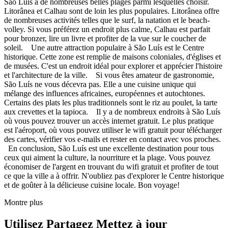
São Luís a de nombreuses belles plages parmi lesquelles choisir.
Litorânea et Calhau sont de loin les plus populaires. Litorânea offre
de nombreuses activités telles que le surf, la natation et le beach-
volley. Si vous préférez un endroit plus calme, Calhau est parfait
pour bronzer, lire un livre et profiter de la vue sur le coucher de
soleil. Une autre attraction populaire à São Luís est le Centre
historique. Cette zone est remplie de maisons coloniales, d'églises et
de musées. C'est un endroit idéal pour explorer et apprécier l'histoire
et l'architecture de la ville. Si vous êtes amateur de gastronomie,
São Luís ne vous décevra pas. Elle a une cuisine unique qui
mélange des influences africaines, européennes et autochtones.
Certains des plats les plus traditionnels sont le riz au poulet, la tarte
aux crevettes et la tapioca. Il y a de nombreux endroits à São Luís
où vous pouvez trouver un accès internet gratuit. Le plus pratique
est l'aéroport, où vous pouvez utiliser le wifi gratuit pour télécharger
des cartes, vérifier vos e-mails et rester en contact avec vos proches.
En conclusion, São Luís est une excellente destination pour tous
ceux qui aiment la culture, la nourriture et la plage. Vous pouvez
économiser de l'argent en trouvant du wifi gratuit et profiter de tout
ce que la ville a à offrir. N'oubliez pas d'explorer le Centre historique
et de goûter à la délicieuse cuisine locale. Bon voyage!
Montre plus
Utilisez Partagez Mettez à jour