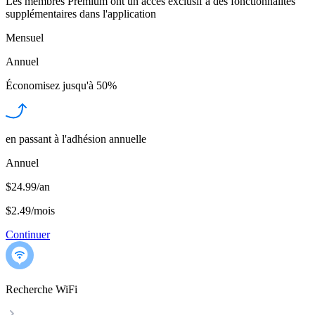
Les membres Premium ont un accès exclusif à des fonctionnalités
supplémentaires dans l'application
Mensuel
Annuel
Économisez jusqu'à
50%
en passant à l'adhésion annuelle
Annuel
$24.99/an
$2.49
/
mois
Continuer
Recherche WiFi