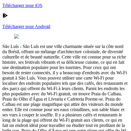
Télécharger pour iOS
Télécharger pour Android
São Luís
-
São Luís est une ville charmante située sur la côte nord
du Brésil, offrant un mélange d'architecture coloniale, de diversité
culturelle et de beauté naturelle. Cette ville est connue pour sa riche
histoire, ses festivals vibrants et sa délicieuse cuisine, ce qui en fait
une destination populaire pour les touristes. Pour ceux qui ont
besoin de rester connectés, il y a beaucoup d'endroits avec du Wi-Fi
gratuit à São Luís. Vous pouvez utiliser une carte Wi-Fi pour
localiser des endroits populaires tels que des cafés, des restaurants et
des parcs qui offrent du Wi-Fi à leurs clients. Parmi les endroits les
plus populaires avec du Wi-Fi gratuit, on trouve Praia do Calhau,
Praia do Olho d'Água et Livraria e Cafeteria Poeme-se. Praia do
Calhau est une plage magnifique qui attire des visiteurs du monde
entier. Elle est connue pour ses eaux cristallines, son sable blanc et
ses vues à couper le souffle. Il y a plusieurs cafés et restaurants le
long de la plage qui offrent du Wi-Fi gratuit aux clients, ce qui en
fait un endroit idéal pour travailler ou étudier tout en profitant de la
belle vue. Praia do Olho d'Água est une autre plage qui offre du Wi-