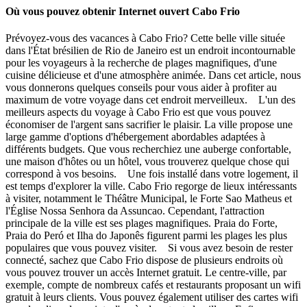
Où vous pouvez obtenir Internet ouvert Cabo Frio
Prévoyez-vous des vacances à Cabo Frio? Cette belle ville située
dans l'État brésilien de Rio de Janeiro est un endroit incontournable
pour les voyageurs à la recherche de plages magnifiques, d'une
cuisine délicieuse et d'une atmosphère animée. Dans cet article, nous
vous donnerons quelques conseils pour vous aider à profiter au
maximum de votre voyage dans cet endroit merveilleux. L'un des
meilleurs aspects du voyage à Cabo Frio est que vous pouvez
économiser de l'argent sans sacrifier le plaisir. La ville propose une
large gamme d'options d'hébergement abordables adaptées à
différents budgets. Que vous recherchiez une auberge confortable,
une maison d'hôtes ou un hôtel, vous trouverez quelque chose qui
correspond à vos besoins. Une fois installé dans votre logement, il
est temps d'explorer la ville. Cabo Frio regorge de lieux intéressants
à visiter, notamment le Théâtre Municipal, le Forte Sao Matheus et
l'Église Nossa Senhora da Assuncao. Cependant, l'attraction
principale de la ville est ses plages magnifiques. Praia do Forte,
Praia do Peró et Ilha do Japonês figurent parmi les plages les plus
populaires que vous pouvez visiter. Si vous avez besoin de rester
connecté, sachez que Cabo Frio dispose de plusieurs endroits où
vous pouvez trouver un accès Internet gratuit. Le centre-ville, par
exemple, compte de nombreux cafés et restaurants proposant un wifi
gratuit à leurs clients. Vous pouvez également utiliser des cartes wifi