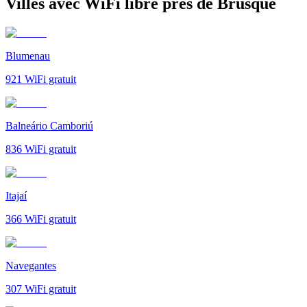
Villes avec WiFi libre près de Brusque
Blumenau
921
WiFi gratuit
Balneário Camboriú
836
WiFi gratuit
Itajaí
366
WiFi gratuit
Navegantes
307
WiFi gratuit