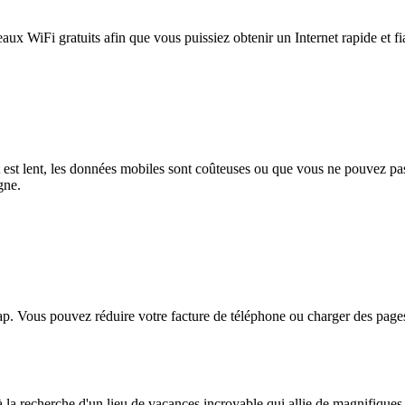
eaux WiFi gratuits afin que vous puissiez obtenir un Internet rapide et f
et est lent, les données mobiles sont coûteuses ou que vous ne pouvez 
gne.
. Vous pouvez réduire votre facture de téléphone ou charger des pages
 la recherche d'un lieu de vacances incroyable qui allie de magnifiques p