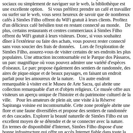
sociaux ou simplement de naviguer sur le web, la bibliothèque est
une excellente option. Si vous préférez prendre un café et travailler
ou surfer sur le web, vous serez heureux de savoir que de nombreux
cafés à Simões Filho offrent du WiFi gratuit à leurs clients. Profitez
d'un délicieux café brésilien tout en restant connecté au monde. De
plus, certains restaurants et centres commerciaux à Simões Filho
offrent du WiFi gratuit à leurs visiteurs. Donc, si vous souhaitez
dîner à l'extérieur ou faire des achats, vous pouvez rester connecté
sans vous soucier des frais de données. Lors de l'exploration de
Simões Filho, assurez-vous de visiter certains de ses endroits les plus
populaires. Une attraction incontournable est le Parque dos Pássaros,
un parc magnifique où vous pouvez admirer une variété d'espèces
d'oiseaux. Le parc propose également des sentiers de randonnée, des
aires de pique-nique et de beaux paysages, en faisant un endroit
parfait pour les amoureux de la nature. Un autre endroit
remarquable à visiter est le Museu de Arte Sacra, qui abrite une
collection remarquable d'art et d'objets religieux. Ce musée offre aux
visiteurs un aperçu unique de l'histoire et du patrimoine culturel de la
ville. Pour les amateurs de plein air, une visite à la Réserve
Sapiranga voisine est incontournable. Cette zone protégée abrite une
flore et une faune diversifiées et propose des sentiers de randonnée
et des cascades. Explorer la beauté naturelle de Simões Filho est un
excellent moyen de se détendre et de se connecter avec la nature.
En termes de disponibilité d'Internet, Simões Filho dispose d'une
bonne infrastructure qui offre un accès Internet fiable dans toute la