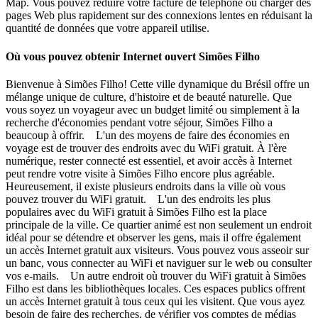
Map. Vous pouvez réduire votre facture de téléphone ou charger des
pages Web plus rapidement sur des connexions lentes en réduisant la
quantité de données que votre appareil utilise.
Où vous pouvez obtenir Internet ouvert Simões Filho
Bienvenue à Simões Filho! Cette ville dynamique du Brésil offre un
mélange unique de culture, d'histoire et de beauté naturelle. Que
vous soyez un voyageur avec un budget limité ou simplement à la
recherche d'économies pendant votre séjour, Simões Filho a
beaucoup à offrir. L'un des moyens de faire des économies en
voyage est de trouver des endroits avec du WiFi gratuit. À l'ère
numérique, rester connecté est essentiel, et avoir accès à Internet
peut rendre votre visite à Simões Filho encore plus agréable.
Heureusement, il existe plusieurs endroits dans la ville où vous
pouvez trouver du WiFi gratuit. L'un des endroits les plus
populaires avec du WiFi gratuit à Simões Filho est la place
principale de la ville. Ce quartier animé est non seulement un endroit
idéal pour se détendre et observer les gens, mais il offre également
un accès Internet gratuit aux visiteurs. Vous pouvez vous asseoir sur
un banc, vous connecter au WiFi et naviguer sur le web ou consulter
vos e-mails. Un autre endroit où trouver du WiFi gratuit à Simões
Filho est dans les bibliothèques locales. Ces espaces publics offrent
un accès Internet gratuit à tous ceux qui les visitent. Que vous ayez
besoin de faire des recherches, de vérifier vos comptes de médias