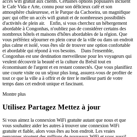
accès wifi gratuit aux clients. Certaines options populaires incluent
le Cafe Vida e Arte, connu pour son délicieux café et son
atmosphère chaleureuse, et le Parque da Cachoeira, un magnifique
parc qui offre un accès wifi gratuit et de nombreuses possibilités
d'activités de plein air. Enfin, si vous cherchez un hébergement
abordable à Congonhas, n'oubliez pas de considérer certains des
nombreux hôtels et maisons d'hôtes abordables de la région. Que
vous préfériez séjourner en plein cœur de la ville ou dans un endroit
plus calme et isolé, vous êtes sûr de trouver une option confortable
et abordable qui répond à vos besoins. Dans l'ensemble,
Congonhas est une destination merveilleuse pour les voyageurs qui
veulent découvrir la beauté et la culture du Brésil tout en
économisant de l'argent et en restant connectés. Que vous planifiiez
une courte visite ou un séjour plus long, assurez-vous de profiter de
tout ce que la ville a à offrir et de tirer le meilleur parti de votre
temps dans cet endroit unique et fascinant.
Montre plus
Utilisez Partagez Mettez à jour
Si vous aimez la connexion WiFi gratuite autant que nous et que
vous souhaitez aider les autres à trouver une connexion WiFi
gratuite et fiable, alors vous êtes au bon endroit. Les vraies
personnes ajoutent des millions de nouveaux WiFi et vous aussi!