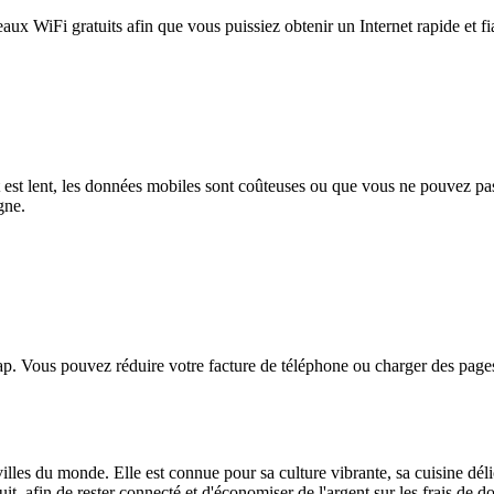
eaux WiFi gratuits afin que vous puissiez obtenir un Internet rapide et f
et est lent, les données mobiles sont coûteuses ou que vous ne pouvez 
gne.
. Vous pouvez réduire votre facture de téléphone ou charger des pages
villes du monde. Elle est connue pour sa culture vibrante, sa cuisine dé
uit, afin de rester connecté et d'économiser de l'argent sur les frais d