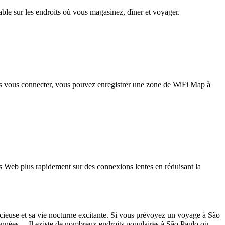
iable sur les endroits où vous magasinez, dîner et voyager.
pas vous connecter, vous pouvez enregistrer une zone de WiFi Map à
 Web plus rapidement sur des connexions lentes en réduisant la
licieuse et sa vie nocturne excitante. Si vous prévoyez un voyage à São
e données. Il existe de nombreux endroits populaires à São Paulo où