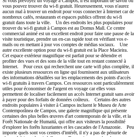
Si vous prévoyez un voyage à Campos, il est important de savoir où
vous pouvez trouver du wi-fi gratuit. Heureusement, vous n'aurez
aucun mal à trouver un endroit pour vous connecter à Internet car de
nombreux cafés, restaurants et espaces publics offrent du wi-fi
gratuit dans toute la ville. Un des endroits les plus populaires pour
trouver du wi-fi gratuit à Campos est au Domus Mall. Ce centre
commercial animé est un excellent endroit pour faire une pause de la
visite touristique, prendre un en-cas rapide tout en vérifiant vos e-
mails ou en mettant à jour vos comptes de médias sociaux. Une
autre excellente option pour du wi-fi gratuit est la Place Macieira.
Cet espace extérieur magnifique est parfait pour se détendre et
profiter des vues et des sons de la ville tout en restant connecté à
Internet. Pour ceux qui recherchent une carte wifi plus complète, il
existe plusieurs ressources en ligne qui fournissent aux utilisateurs
des informations détaillées sur les emplacements des points d'accès
wi-fi gratuits à travers Campos. Ces ressources sont particulièrement
utiles pour économiser de l'argent en voyage car elles vous
permettent de localiser facilement un accès Internet gratuit sans avoir
à payer pour des forfaits de données coûteux. Certains des autres
endroits populaires à visiter à Campos incluent le Museu de Arte
Contemporânea de Campos, une galerie magnifique qui présente
certaines des plus belles œuvres d'art contemporain de la ville, et la
Forêt Nationale de Humaitá, qui offre aux visiteurs la possibilité
d'explorer les forêts luxuriantes et les cascades de l'Amazonie. Peu
importe quels sont vos centres d'intérêt, il n'y a pas de pénurie de