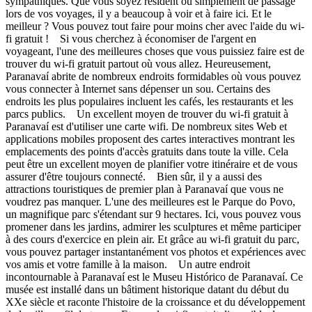
sympathiques. Que vous soyez résident ou simplement de passage
lors de vos voyages, il y a beaucoup à voir et à faire ici. Et le
meilleur ? Vous pouvez tout faire pour moins cher avec l'aide du wi-
fi gratuit ! Si vous cherchez à économiser de l'argent en
voyageant, l'une des meilleures choses que vous puissiez faire est de
trouver du wi-fi gratuit partout où vous allez. Heureusement,
Paranavaí abrite de nombreux endroits formidables où vous pouvez
vous connecter à Internet sans dépenser un sou. Certains des
endroits les plus populaires incluent les cafés, les restaurants et les
parcs publics. Un excellent moyen de trouver du wi-fi gratuit à
Paranavaí est d'utiliser une carte wifi. De nombreux sites Web et
applications mobiles proposent des cartes interactives montrant les
emplacements des points d'accès gratuits dans toute la ville. Cela
peut être un excellent moyen de planifier votre itinéraire et de vous
assurer d'être toujours connecté. Bien sûr, il y a aussi des
attractions touristiques de premier plan à Paranavaí que vous ne
voudrez pas manquer. L'une des meilleures est le Parque do Povo,
un magnifique parc s'étendant sur 9 hectares. Ici, vous pouvez vous
promener dans les jardins, admirer les sculptures et même participer
à des cours d'exercice en plein air. Et grâce au wi-fi gratuit du parc,
vous pouvez partager instantanément vos photos et expériences avec
vos amis et votre famille à la maison. Un autre endroit
incontournable à Paranavaí est le Museu Histórico de Paranavaí. Ce
musée est installé dans un bâtiment historique datant du début du
XXe siècle et raconte l'histoire de la croissance et du développement