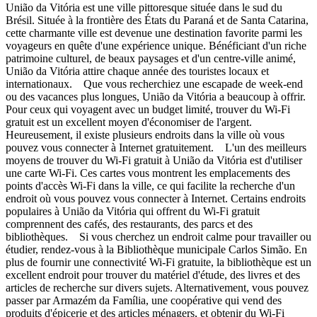
União da Vitória est une ville pittoresque située dans le sud du
Brésil. Située à la frontière des États du Paraná et de Santa Catarina,
cette charmante ville est devenue une destination favorite parmi les
voyageurs en quête d'une expérience unique. Bénéficiant d'un riche
patrimoine culturel, de beaux paysages et d'un centre-ville animé,
União da Vitória attire chaque année des touristes locaux et
internationaux. Que vous recherchiez une escapade de week-end
ou des vacances plus longues, União da Vitória a beaucoup à offrir.
Pour ceux qui voyagent avec un budget limité, trouver du Wi-Fi
gratuit est un excellent moyen d'économiser de l'argent.
Heureusement, il existe plusieurs endroits dans la ville où vous
pouvez vous connecter à Internet gratuitement. L'un des meilleurs
moyens de trouver du Wi-Fi gratuit à União da Vitória est d'utiliser
une carte Wi-Fi. Ces cartes vous montrent les emplacements des
points d'accès Wi-Fi dans la ville, ce qui facilite la recherche d'un
endroit où vous pouvez vous connecter à Internet. Certains endroits
populaires à União da Vitória qui offrent du Wi-Fi gratuit
comprennent des cafés, des restaurants, des parcs et des
bibliothèques. Si vous cherchez un endroit calme pour travailler ou
étudier, rendez-vous à la Bibliothèque municipale Carlos Simão. En
plus de fournir une connectivité Wi-Fi gratuite, la bibliothèque est un
excellent endroit pour trouver du matériel d'étude, des livres et des
articles de recherche sur divers sujets. Alternativement, vous pouvez
passer par Armazém da Família, une coopérative qui vend des
produits d'épicerie et des articles ménagers, et obtenir du Wi-Fi