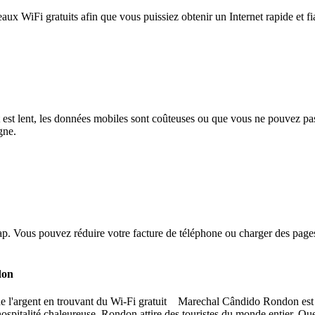
eaux WiFi gratuits afin que vous puissiez obtenir un Internet rapide et f
et est lent, les données mobiles sont coûteuses ou que vous ne pouvez 
gne.
. Vous pouvez réduire votre facture de téléphone ou charger des pages
don
argent en trouvant du Wi-Fi gratuit Marechal Cândido Rondon est une v
spitalité chaleureuse, Rondon attire des touristes du monde entier. Que 