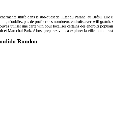
armante située dans le sud-ouest de l'État du Paraná, au Brésil. Elle es
mante, n'oubliez pas de profiter des nombreux endroits avec wifi gratuit.
z utiliser une carte wifi pour localiser certains des endroits populaires
ub et Marechal Park. Alors, préparez-vous à explorer la ville tout en res
Cândido Rondon