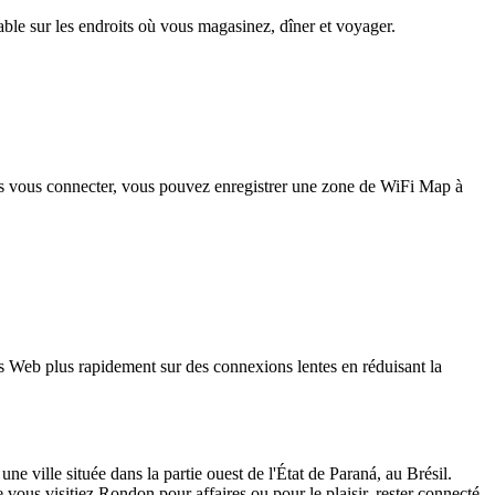
iable sur les endroits où vous magasinez, dîner et voyager.
pas vous connecter, vous pouvez enregistrer une zone de WiFi Map à
 Web plus rapidement sur des connexions lentes en réduisant la
ille située dans la partie ouest de l'État de Paraná, au Brésil.
vous visitiez Rondon pour affaires ou pour le plaisir, rester connecté