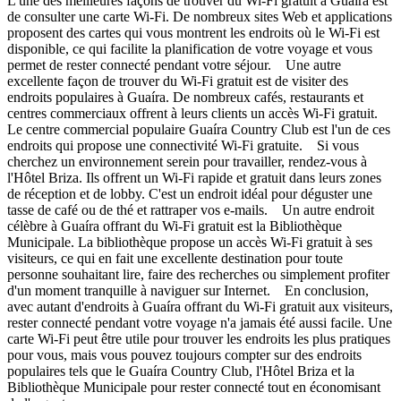
L'une des meilleures façons de trouver du Wi-Fi gratuit à Guaíra est
de consulter une carte Wi-Fi. De nombreux sites Web et applications
proposent des cartes qui vous montrent les endroits où le Wi-Fi est
disponible, ce qui facilite la planification de votre voyage et vous
permet de rester connecté pendant votre séjour. Une autre
excellente façon de trouver du Wi-Fi gratuit est de visiter des
endroits populaires à Guaíra. De nombreux cafés, restaurants et
centres commerciaux offrent à leurs clients un accès Wi-Fi gratuit.
Le centre commercial populaire Guaíra Country Club est l'un de ces
endroits qui propose une connectivité Wi-Fi gratuite. Si vous
cherchez un environnement serein pour travailler, rendez-vous à
l'Hôtel Briza. Ils offrent un Wi-Fi rapide et gratuit dans leurs zones
de réception et de lobby. C'est un endroit idéal pour déguster une
tasse de café ou de thé et rattraper vos e-mails. Un autre endroit
célèbre à Guaíra offrant du Wi-Fi gratuit est la Bibliothèque
Municipale. La bibliothèque propose un accès Wi-Fi gratuit à ses
visiteurs, ce qui en fait une excellente destination pour toute
personne souhaitant lire, faire des recherches ou simplement profiter
d'un moment tranquille à naviguer sur Internet. En conclusion,
avec autant d'endroits à Guaíra offrant du Wi-Fi gratuit aux visiteurs,
rester connecté pendant votre voyage n'a jamais été aussi facile. Une
carte Wi-Fi peut être utile pour trouver les endroits les plus pratiques
pour vous, mais vous pouvez toujours compter sur des endroits
populaires tels que le Guaíra Country Club, l'Hôtel Briza et la
Bibliothèque Municipale pour rester connecté tout en économisant