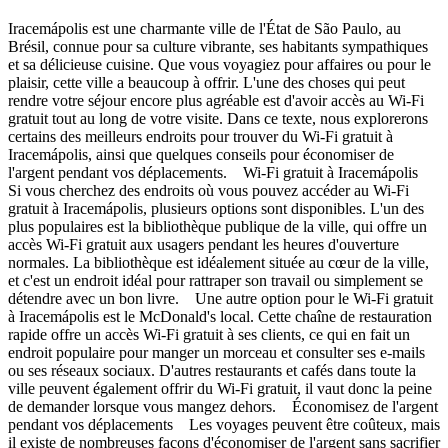
Iracemápolis est une charmante ville de l'État de São Paulo, au
Brésil, connue pour sa culture vibrante, ses habitants sympathiques
et sa délicieuse cuisine. Que vous voyagiez pour affaires ou pour le
plaisir, cette ville a beaucoup à offrir. L'une des choses qui peut
rendre votre séjour encore plus agréable est d'avoir accès au Wi-Fi
gratuit tout au long de votre visite. Dans ce texte, nous explorerons
certains des meilleurs endroits pour trouver du Wi-Fi gratuit à
Iracemápolis, ainsi que quelques conseils pour économiser de
l'argent pendant vos déplacements. Wi-Fi gratuit à Iracemápolis
Si vous cherchez des endroits où vous pouvez accéder au Wi-Fi
gratuit à Iracemápolis, plusieurs options sont disponibles. L'un des
plus populaires est la bibliothèque publique de la ville, qui offre un
accès Wi-Fi gratuit aux usagers pendant les heures d'ouverture
normales. La bibliothèque est idéalement située au cœur de la ville,
et c'est un endroit idéal pour rattraper son travail ou simplement se
détendre avec un bon livre. Une autre option pour le Wi-Fi gratuit
à Iracemápolis est le McDonald's local. Cette chaîne de restauration
rapide offre un accès Wi-Fi gratuit à ses clients, ce qui en fait un
endroit populaire pour manger un morceau et consulter ses e-mails
ou ses réseaux sociaux. D'autres restaurants et cafés dans toute la
ville peuvent également offrir du Wi-Fi gratuit, il vaut donc la peine
de demander lorsque vous mangez dehors. Économisez de l'argent
pendant vos déplacements Les voyages peuvent être coûteux, mais
il existe de nombreuses façons d'économiser de l'argent sans sacrifier