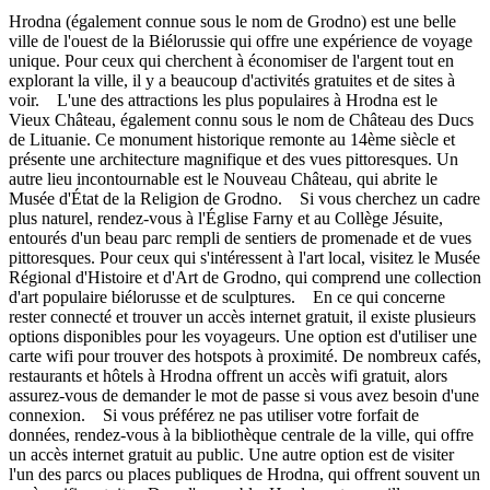
Hrodna (également connue sous le nom de Grodno) est une belle
ville de l'ouest de la Biélorussie qui offre une expérience de voyage
unique. Pour ceux qui cherchent à économiser de l'argent tout en
explorant la ville, il y a beaucoup d'activités gratuites et de sites à
voir. L'une des attractions les plus populaires à Hrodna est le
Vieux Château, également connu sous le nom de Château des Ducs
de Lituanie. Ce monument historique remonte au 14ème siècle et
présente une architecture magnifique et des vues pittoresques. Un
autre lieu incontournable est le Nouveau Château, qui abrite le
Musée d'État de la Religion de Grodno. Si vous cherchez un cadre
plus naturel, rendez-vous à l'Église Farny et au Collège Jésuite,
entourés d'un beau parc rempli de sentiers de promenade et de vues
pittoresques. Pour ceux qui s'intéressent à l'art local, visitez le Musée
Régional d'Histoire et d'Art de Grodno, qui comprend une collection
d'art populaire biélorusse et de sculptures. En ce qui concerne
rester connecté et trouver un accès internet gratuit, il existe plusieurs
options disponibles pour les voyageurs. Une option est d'utiliser une
carte wifi pour trouver des hotspots à proximité. De nombreux cafés,
restaurants et hôtels à Hrodna offrent un accès wifi gratuit, alors
assurez-vous de demander le mot de passe si vous avez besoin d'une
connexion. Si vous préférez ne pas utiliser votre forfait de
données, rendez-vous à la bibliothèque centrale de la ville, qui offre
un accès internet gratuit au public. Une autre option est de visiter
l'un des parcs ou places publiques de Hrodna, qui offrent souvent un