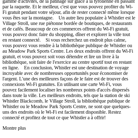
gamme d'activités, de la patinage sur glace à la tyrolienne en passant
par la raquette. Et le meilleur, c'est que vous pouvez profiter du Wi-
Fi gratuit pendant votre séjour, afin de rester connecté même lorsque
vous êtes sur la montagne. Un autre lieu populaire à Whistler est le
Village Stroll, une rue piétonne bordée de boutiques, de restaurants
et de cafés. Beaucoup de ces commerces offrent du Wi-Fi gratuit,
vous pouvez donc faire du shopping, dîner et explorer la ville tout
en restant connecté. Si vous recherchez un endroit plus calme,
vous pouvez vous rendre à la bibliothèque publique de Whistler ou
au Meadow Park Sports Centre. Les deux endroits offrent du Wi-Fi
gratuit, et vous pouvez soit vous détendre et lire un livre à la
bibliothèque, soit faire de l'exercice au centre sportif tout en restant
en ligne. En conclusion, Whistler est une destination de voyage
incroyable avec de nombreuses opportunités pour économiser de
l'argent. L'une des meilleures façons de le faire est de trouver des
connexions Wi-Fi gratuites. En utilisant une carte Wi-Fi, vous
pouvez facilement localiser les nombreux points d'accès dispersés
dans toute la ville. Les meilleurs endroits, tels que la station de ski
Whistler Blackcomb, le Village Stroll, la bibliothèque publique de
Whistler ou le Meadow Park Sports Centre, ne sont que quelques-
uns des endroits où le Wi-Fi est facilement disponible. Restez
connecté et profitez de tout ce que Whistler a à offrir!
Montre plus