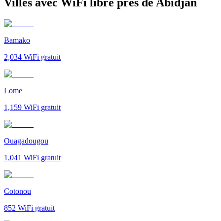
Villes avec WiFi libre près de Abidjan
Bamako
2,034
WiFi gratuit
Lome
1,159
WiFi gratuit
Ouagadougou
1,041
WiFi gratuit
Cotonou
852
WiFi gratuit