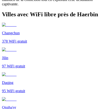
captivante.
Villes avec WiFi libre près de Haerbin
Changchun
378
WiFi gratuit
Jilin
97
WiFi gratuit
Daqing
95
WiFi gratuit
Qiqiha'er