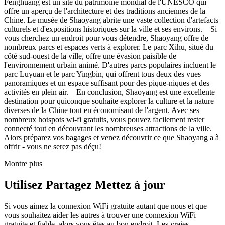
Fenghuang est un site du patrimoine mondial de l'UNESCO qui
offre un aperçu de l'architecture et des traditions anciennes de la
Chine. Le musée de Shaoyang abrite une vaste collection d'artefacts
culturels et d'expositions historiques sur la ville et ses environs. Si
vous cherchez un endroit pour vous détendre, Shaoyang offre de
nombreux parcs et espaces verts à explorer. Le parc Xihu, situé du
côté sud-ouest de la ville, offre une évasion paisible de
l'environnement urbain animé. D'autres parcs populaires incluent le
parc Luyuan et le parc Yingbin, qui offrent tous deux des vues
panoramiques et un espace suffisant pour des pique-niques et des
activités en plein air. En conclusion, Shaoyang est une excellente
destination pour quiconque souhaite explorer la culture et la nature
diverses de la Chine tout en économisant de l'argent. Avec ses
nombreux hotspots wi-fi gratuits, vous pouvez facilement rester
connecté tout en découvrant les nombreuses attractions de la ville.
Alors préparez vos bagages et venez découvrir ce que Shaoyang a à
offrir - vous ne serez pas déçu!
Montre plus
Utilisez Partagez Mettez à jour
Si vous aimez la connexion WiFi gratuite autant que nous et que
vous souhaitez aider les autres à trouver une connexion WiFi
gratuite et fiable, alors vous êtes au bon endroit. Les vraies