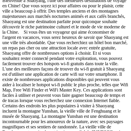
Bienvenue à Shaoyang, l'une des meilleures destinations de voyage
en Chine! Que vous soyez ici pour affaires ou pour le plaisir, cette
ville a beaucoup à offrir. Des temples anciens et des montagnes
majestueuses aux marchés nocturnes animés et aux cafés branchés,
Shaoyang est une destination parfaite pour quiconque souhaite
découvrir le riche patrimoine culturel et le mode de vie moderne de
la Chine. Si vous êtes un voyageur qui aime économiser de
l'argent en vacances, vous serez heureux de savoir que Shaoyang est
une ville très abordable. Que vous recherchiez un hôtel bon marché,
un repas pas cher ou une attraction locale avec entrée gratuite,
Shaoyang offre de nombreuses options à choisir. Et si vous
souhaitez rester connecté pendant votre exploration, vous pouvez
facilement trouver des hotspots wi-fi gratuits dans toute la ville.
L'une des meilleures façons de trouver du wi-fi gratuit à Shaoyang
est d'utiliser une application de carte wifi sur votre smartphone. Il
existe de nombreuses applications disponibles qui peuvent vous
aider à localiser le hotspot wi-fi public le plus proche, telles que Wifi
Map, Free Wifi Finder et WiFi Master Key. Ces applications sont
faciles à utiliser et peuvent vous faire gagner beaucoup de temps et
de tracas lorsque vous recherchez une connexion Internet fiable.
Certains des endroits les plus populaires à visiter à Shaoyang
incluent la montagne Yunshan, la vieille ville de Fenghuang et le
musée de Shaoyang. La montagne Yunshan est une destination
incontournable pour les amoureux de la nature, avec ses paysages
magnifiques et ses sentiers de randonnée. La vieille ville de