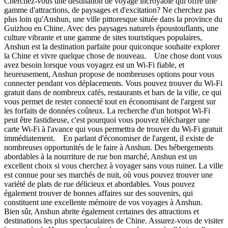
Cherchez-vous une destination de voyage incroyable qui offre une
gamme d'attractions, de paysages et d'excitation? Ne cherchez pas
plus loin qu'Anshun, une ville pittoresque située dans la province du
Guizhou en Chine. Avec des paysages naturels époustouflants, une
culture vibrante et une gamme de sites touristiques populaires,
Anshun est la destination parfaite pour quiconque souhaite explorer
la Chine et vivre quelque chose de nouveau. Une chose dont vous
avez besoin lorsque vous voyagez est un Wi-Fi fiable, et
heureusement, Anshun propose de nombreuses options pour vous
connecter pendant vos déplacements. Vous pouvez trouver du Wi-Fi
gratuit dans de nombreux cafés, restaurants et bars de la ville, ce qui
vous permet de rester connecté tout en économisant de l'argent sur
les forfaits de données coûteux. La recherche d'un hotspot Wi-Fi
peut être fastidieuse, c'est pourquoi vous pouvez télécharger une
carte Wi-Fi à l'avance qui vous permettra de trouver du Wi-Fi gratuit
immédiatement. En parlant d'économiser de l'argent, il existe de
nombreuses opportunités de le faire à Anshun. Des hébergements
abordables à la nourriture de rue bon marché, Anshun est un
excellent choix si vous cherchez à voyager sans vous ruiner. La ville
est connue pour ses marchés de nuit, où vous pouvez trouver une
variété de plats de rue délicieux et abordables. Vous pouvez
également trouver de bonnes affaires sur des souvenirs, qui
constituent une excellente mémoire de vos voyages à Anshun.
Bien sûr, Anshun abrite également certaines des attractions et
destinations les plus spectaculaires de Chine. Assurez-vous de visiter