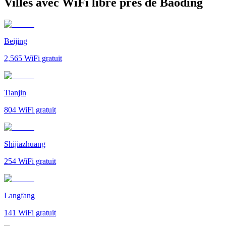
Villes avec WiFi libre près de Baoding
Beijing
2,565
WiFi gratuit
Tianjin
804
WiFi gratuit
Shijiazhuang
254
WiFi gratuit
Langfang
141
WiFi gratuit