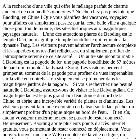
À la recherche d'une ville qui offre le mélange parfait de charme
ancien et de commodités modernes ? Ne cherchez pas plus loin que
Baoding, en Chine ! Que vous planifiez des vacances, voyagiez
pour affaires ou simplement passiez par là, cette belle ville a quelque
chose pour tout le monde, des sites historiques aux magnifiques
paysages naturels. L'une des attractions phares de Baoding est le
temple Daci, un magnifique temple bouddhiste qui remonte à la
dynastie Tang. Les visiteurs peuvent admirer l'architecture complexe
et les superbes œuvres d'art religieuses, ou simplement profiter de
l'atmosphère sereine de ce site sacré. Un autre site incontournable
à Baoding est la pagode de fer, une pagode bouddhiste de 57 mètres
de haut qui remonte à la dynastie Song. Les visiteurs peuvent
grimper au sommet de la pagode pour profiter de vues imprenables
sur la ville en contrebas, ou simplement se promener dans les
magnifiques jardins de la pagode. Si vous recherchez une beauté
naturelle à Baoding, assurez-vous de visiter le lac Baiyangdian. Ce
magnifique lac est le plus grand lac d'eau douce du nord de la
Chine, et abrite une incroyable variété de plantes et d'animaux. Les
visiteurs peuvent faire une excursion en bateau sur le lac, pêcher ou
simplement profiter d'un pique-nique au bord de l'eau. Bien sûr,
aucun voyageur moderne ne peut se passer de rester connecté.
Heureusement, Baoding abrite plusieurs points d'accès Internet
gratuits, vous permettant de rester connecté en déplacement. Vous
pouvez trouver une carte WiFi complète de la ville en ligne, ou