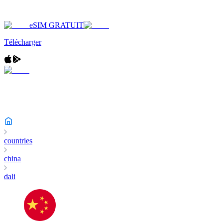
eSIM GRATUIT
Télécharger
countries
china
dali