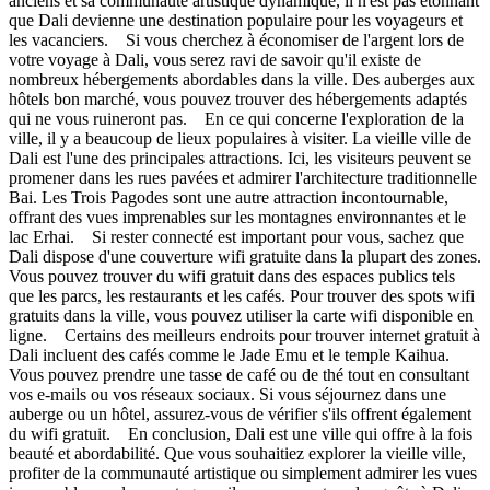
anciens et sa communauté artistique dynamique, il n'est pas étonnant
que Dali devienne une destination populaire pour les voyageurs et
les vacanciers. Si vous cherchez à économiser de l'argent lors de
votre voyage à Dali, vous serez ravi de savoir qu'il existe de
nombreux hébergements abordables dans la ville. Des auberges aux
hôtels bon marché, vous pouvez trouver des hébergements adaptés
qui ne vous ruineront pas. En ce qui concerne l'exploration de la
ville, il y a beaucoup de lieux populaires à visiter. La vieille ville de
Dali est l'une des principales attractions. Ici, les visiteurs peuvent se
promener dans les rues pavées et admirer l'architecture traditionnelle
Bai. Les Trois Pagodes sont une autre attraction incontournable,
offrant des vues imprenables sur les montagnes environnantes et le
lac Erhai. Si rester connecté est important pour vous, sachez que
Dali dispose d'une couverture wifi gratuite dans la plupart des zones.
Vous pouvez trouver du wifi gratuit dans des espaces publics tels
que les parcs, les restaurants et les cafés. Pour trouver des spots wifi
gratuits dans la ville, vous pouvez utiliser la carte wifi disponible en
ligne. Certains des meilleurs endroits pour trouver internet gratuit à
Dali incluent des cafés comme le Jade Emu et le temple Kaihua.
Vous pouvez prendre une tasse de café ou de thé tout en consultant
vos e-mails ou vos réseaux sociaux. Si vous séjournez dans une
auberge ou un hôtel, assurez-vous de vérifier s'ils offrent également
du wifi gratuit. En conclusion, Dali est une ville qui offre à la fois
beauté et abordabilité. Que vous souhaitiez explorer la vieille ville,
profiter de la communauté artistique ou simplement admirer les vues