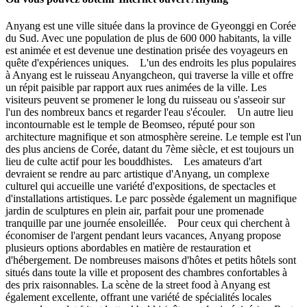
Anyang est une ville située dans la province de Gyeonggi en Corée
du Sud. Avec une population de plus de 600 000 habitants, la ville
est animée et est devenue une destination prisée des voyageurs en
quête d'expériences uniques. L'un des endroits les plus populaires
à Anyang est le ruisseau Anyangcheon, qui traverse la ville et offre
un répit paisible par rapport aux rues animées de la ville. Les
visiteurs peuvent se promener le long du ruisseau ou s'asseoir sur
l'un des nombreux bancs et regarder l'eau s'écouler. Un autre lieu
incontournable est le temple de Beomseo, réputé pour son
architecture magnifique et son atmosphère sereine. Le temple est l'un
des plus anciens de Corée, datant du 7ème siècle, et est toujours un
lieu de culte actif pour les bouddhistes. Les amateurs d'art
devraient se rendre au parc artistique d'Anyang, un complexe
culturel qui accueille une variété d'expositions, de spectacles et
d'installations artistiques. Le parc possède également un magnifique
jardin de sculptures en plein air, parfait pour une promenade
tranquille par une journée ensoleillée. Pour ceux qui cherchent à
économiser de l'argent pendant leurs vacances, Anyang propose
plusieurs options abordables en matière de restauration et
d'hébergement. De nombreuses maisons d'hôtes et petits hôtels sont
situés dans toute la ville et proposent des chambres confortables à
des prix raisonnables. La scène de la street food à Anyang est
également excellente, offrant une variété de spécialités locales