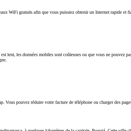
eaux WiFi gratuits afin que vous puissiez obtenir un Internet rapide et f
et est lent, les données mobiles sont coûteuses ou que vous ne pouvez 
gne.
. Vous pouvez réduire votre facture de téléphone ou charger des pages
ndinamarca, à quelques kilomètres de la capitale, Bogotá. Cette ville c