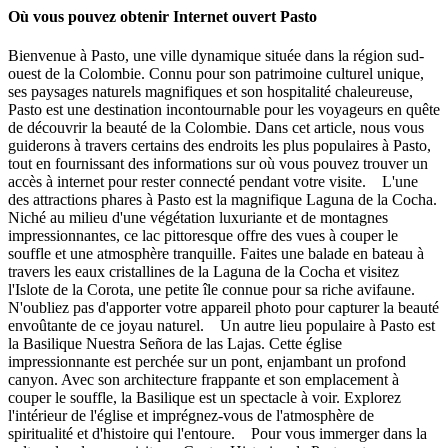
Où vous pouvez obtenir Internet ouvert Pasto
Bienvenue à Pasto, une ville dynamique située dans la région sud-
ouest de la Colombie. Connu pour son patrimoine culturel unique,
ses paysages naturels magnifiques et son hospitalité chaleureuse,
Pasto est une destination incontournable pour les voyageurs en quête
de découvrir la beauté de la Colombie. Dans cet article, nous vous
guiderons à travers certains des endroits les plus populaires à Pasto,
tout en fournissant des informations sur où vous pouvez trouver un
accès à internet pour rester connecté pendant votre visite. L'une
des attractions phares à Pasto est la magnifique Laguna de la Cocha.
Niché au milieu d'une végétation luxuriante et de montagnes
impressionnantes, ce lac pittoresque offre des vues à couper le
souffle et une atmosphère tranquille. Faites une balade en bateau à
travers les eaux cristallines de la Laguna de la Cocha et visitez
l'Islote de la Corota, une petite île connue pour sa riche avifaune.
N'oubliez pas d'apporter votre appareil photo pour capturer la beauté
envoûtante de ce joyau naturel. Un autre lieu populaire à Pasto est
la Basilique Nuestra Señora de las Lajas. Cette église
impressionnante est perchée sur un pont, enjambant un profond
canyon. Avec son architecture frappante et son emplacement à
couper le souffle, la Basilique est un spectacle à voir. Explorez
l'intérieur de l'église et imprégnez-vous de l'atmosphère de
spiritualité et d'histoire qui l'entoure. Pour vous immerger dans la