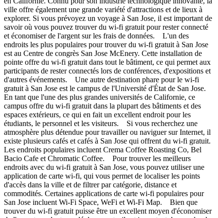
en Californie. Connu pour son industrie technologique innovante, la
ville offre également une grande variété d'attractions et de lieux à
explorer. Si vous prévoyez un voyage à San Jose, il est important de
savoir où vous pouvez trouver du wi-fi gratuit pour rester connecté
et économiser de l'argent sur les frais de données. L'un des
endroits les plus populaires pour trouver du wi-fi gratuit à San Jose
est au Centre de congrès San Jose McEnery. Cette installation de
pointe offre du wi-fi gratuit dans tout le bâtiment, ce qui permet aux
participants de rester connectés lors de conférences, d'expositions et
d'autres événements. Une autre destination phare pour le wi-fi
gratuit à San Jose est le campus de l'Université d'État de San Jose.
En tant que l'une des plus grandes universités de Californie, ce
campus offre du wi-fi gratuit dans la plupart des bâtiments et des
espaces extérieurs, ce qui en fait un excellent endroit pour les
étudiants, le personnel et les visiteurs. Si vous recherchez une
atmosphère plus détendue pour travailler ou naviguer sur Internet, il
existe plusieurs cafés et cafés à San Jose qui offrent du wi-fi gratuit.
Les endroits populaires incluent Crema Coffee Roasting Co, Bel
Bacio Cafe et Chromatic Coffee. Pour trouver les meilleurs
endroits avec du wi-fi gratuit à San Jose, vous pouvez utiliser une
application de carte wi-fi, qui vous permet de localiser les points
d'accès dans la ville et de filtrer par catégorie, distance et
commodités. Certaines applications de carte wi-fi populaires pour
San Jose incluent Wi-Fi Space, WeFi et Wi-Fi Map. Bien que
trouver du wi-fi gratuit puisse être un excellent moyen d'économiser