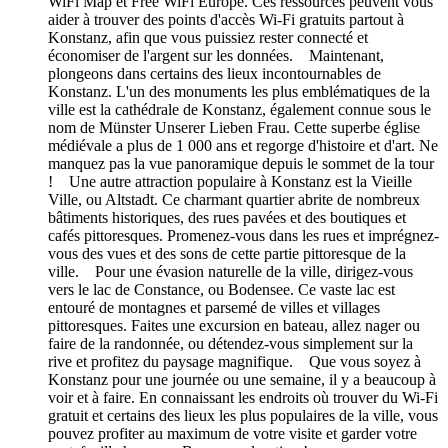
WiFi Map et Free WiFi Europe. Ces ressources peuvent vous
aider à trouver des points d'accès Wi-Fi gratuits partout à
Konstanz, afin que vous puissiez rester connecté et
économiser de l'argent sur les données. Maintenant,
plongeons dans certains des lieux incontournables de
Konstanz. L'un des monuments les plus emblématiques de la
ville est la cathédrale de Konstanz, également connue sous le
nom de Münster Unserer Lieben Frau. Cette superbe église
médiévale a plus de 1 000 ans et regorge d'histoire et d'art. Ne
manquez pas la vue panoramique depuis le sommet de la tour
! Une autre attraction populaire à Konstanz est la Vieille
Ville, ou Altstadt. Ce charmant quartier abrite de nombreux
bâtiments historiques, des rues pavées et des boutiques et
cafés pittoresques. Promenez-vous dans les rues et imprégnez-
vous des vues et des sons de cette partie pittoresque de la
ville. Pour une évasion naturelle de la ville, dirigez-vous
vers le lac de Constance, ou Bodensee. Ce vaste lac est
entouré de montagnes et parsemé de villes et villages
pittoresques. Faites une excursion en bateau, allez nager ou
faire de la randonnée, ou détendez-vous simplement sur la
rive et profitez du paysage magnifique. Que vous soyez à
Konstanz pour une journée ou une semaine, il y a beaucoup à
voir et à faire. En connaissant les endroits où trouver du Wi-Fi
gratuit et certains des lieux les plus populaires de la ville, vous
pouvez profiter au maximum de votre visite et garder votre