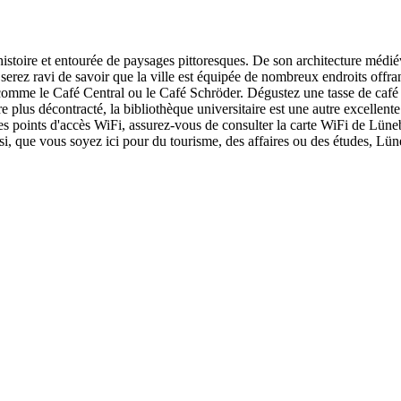
toire et entourée de paysages pittoresques. De son architecture médiév
 serez ravi de savoir que la ville est équipée de nombreux endroits off
comme le Café Central ou le Café Schröder. Dégustez une tasse de café f
e plus décontracté, la bibliothèque universitaire est une autre excellente
 points d'accès WiFi, assurez-vous de consulter la carte WiFi de Lünebu
nsi, que vous soyez ici pour du tourisme, des affaires ou des études, 