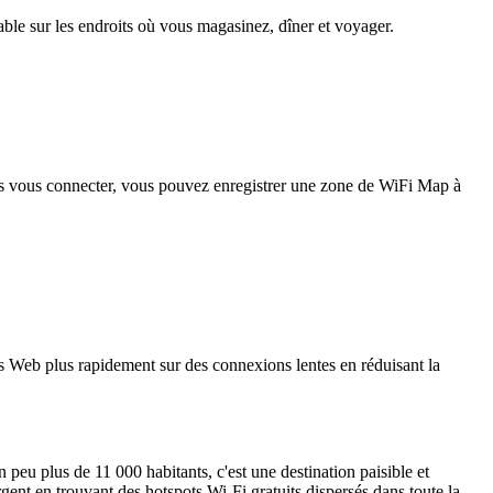
iable sur les endroits où vous magasinez, dîner et voyager.
pas vous connecter, vous pouvez enregistrer une zone de WiFi Map à
 Web plus rapidement sur des connexions lentes en réduisant la
 peu plus de 11 000 habitants, c'est une destination paisible et
gent en trouvant des hotspots Wi-Fi gratuits dispersés dans toute la