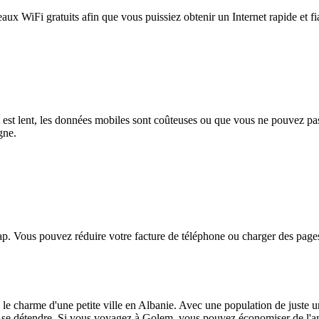
eaux WiFi gratuits afin que vous puissiez obtenir un Internet rapide et f
et est lent, les données mobiles sont coûteuses ou que vous ne pouvez 
gne.
. Vous pouvez réduire votre facture de téléphone ou charger des pages
le charme d'une petite ville en Albanie. Avec une population de juste un
 et se détendre. Si vous voyagez à Golem, vous pouvez économiser de l'ar