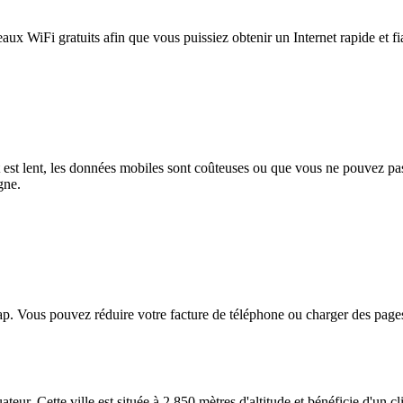
eaux WiFi gratuits afin que vous puissiez obtenir un Internet rapide et f
et est lent, les données mobiles sont coûteuses ou que vous ne pouvez 
gne.
. Vous pouvez réduire votre facture de téléphone ou charger des pages
eur. Cette ville est située à 2 850 mètres d'altitude et bénéficie d'un 