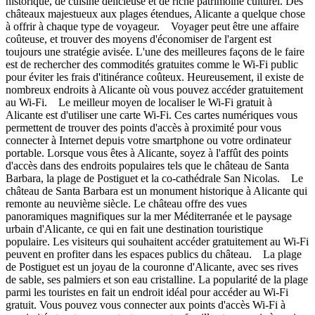
historique, de cuisine délicieuse et de riche patrimoine culturel. Des
châteaux majestueux aux plages étendues, Alicante a quelque chose
à offrir à chaque type de voyageur. Voyager peut être une affaire
coûteuse, et trouver des moyens d'économiser de l'argent est
toujours une stratégie avisée. L'une des meilleures façons de le faire
est de rechercher des commodités gratuites comme le Wi-Fi public
pour éviter les frais d'itinérance coûteux. Heureusement, il existe de
nombreux endroits à Alicante où vous pouvez accéder gratuitement
au Wi-Fi. Le meilleur moyen de localiser le Wi-Fi gratuit à
Alicante est d'utiliser une carte Wi-Fi. Ces cartes numériques vous
permettent de trouver des points d'accès à proximité pour vous
connecter à Internet depuis votre smartphone ou votre ordinateur
portable. Lorsque vous êtes à Alicante, soyez à l'affût des points
d'accès dans des endroits populaires tels que le château de Santa
Barbara, la plage de Postiguet et la co-cathédrale San Nicolas. Le
château de Santa Barbara est un monument historique à Alicante qui
remonte au neuvième siècle. Le château offre des vues
panoramiques magnifiques sur la mer Méditerranée et le paysage
urbain d'Alicante, ce qui en fait une destination touristique
populaire. Les visiteurs qui souhaitent accéder gratuitement au Wi-Fi
peuvent en profiter dans les espaces publics du château. La plage
de Postiguet est un joyau de la couronne d'Alicante, avec ses rives
de sable, ses palmiers et son eau cristalline. La popularité de la plage
parmi les touristes en fait un endroit idéal pour accéder au Wi-Fi
gratuit. Vous pouvez vous connecter aux points d'accès Wi-Fi à