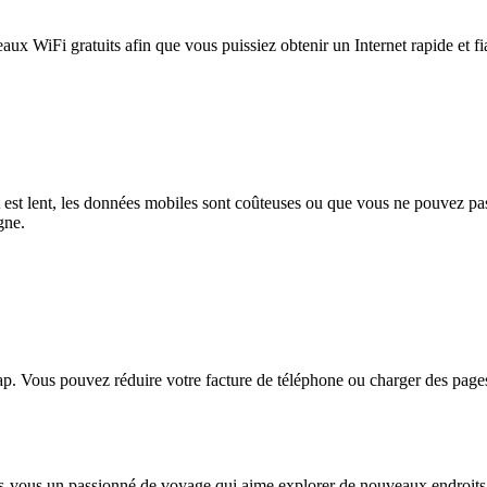
eaux WiFi gratuits afin que vous puissiez obtenir un Internet rapide et f
et est lent, les données mobiles sont coûteuses ou que vous ne pouvez 
gne.
. Vous pouvez réduire votre facture de téléphone ou charger des pages
-vous un passionné de voyage qui aime explorer de nouveaux endroits ? 