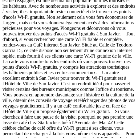
est de l'Espagne, est une destination populaire pour les touristes et
les habitants. Avec de nombreuses activités à explorer et des endroits
à visiter, il est important de rester connecté et de trouver des points
d'accès Wi-Fi gratuits. Non seulement cela vous fera économiser de
l'argent, mais cela vous donnera également accès à des informations
précieuses pour vos voyages. Plongeons et découvrons où vous
pouvez trouver des points d'accès Wi-Fi gratuits à San Javier. Tout
d'abord, si vous recherchez une carte Wi-Fi fiable et complète,
rendez-vous au Café Internet San Javier. Situé au Calle de Teodoro
Garcia 15, ce café dispose non seulement d'une connexion Internet
rapide, mais fournit à ses clients une carte Wi-Fi gratuite de la ville.
La carte vous montre tous les endroits où vous pouvez trouver des
points d'accès Wi-Fi gratuits, y compris les attractions touristiques,
les bâtiments publics et les centres commerciaux. Un autre
excellent endroit à San Javier pour trouver du Wi-Fi gratuit est à
l'Hôtel de Ville de San Javier. C'est un endroit idéal pour passer et
visiter certains des bureaux municipaux comme l'office du tourisme.
Vous pouvez en apprendre davantage sur l'histoire et la culture de la
ville, obtenir des conseils de voyage et télécharger des photos de vos
voyages gratuitement. Il y a un café confortable juste en face de
l'Hôtel de Ville qui propose également du Wi-Fi gratuit. Si vous
cherchez à faire une pause de la visite, pourquoi ne pas prendre une
tasse de café chez Starbucks situé à l'Avenida del Mar 4? Cette
célèbre chaîne de café offre du Wi-Fi gratuit à ses clients, vous
permettant de recharger à la fois vous-même et vos appareils. Pour