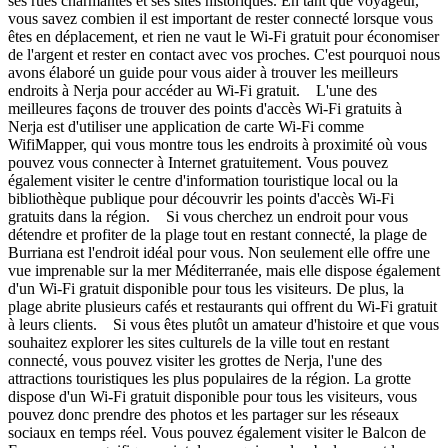
ses rues charmantes et ses sites historiques. En tant que voyageur,
vous savez combien il est important de rester connecté lorsque vous
êtes en déplacement, et rien ne vaut le Wi-Fi gratuit pour économiser
de l'argent et rester en contact avec vos proches. C'est pourquoi nous
avons élaboré un guide pour vous aider à trouver les meilleurs
endroits à Nerja pour accéder au Wi-Fi gratuit. L'une des
meilleures façons de trouver des points d'accès Wi-Fi gratuits à
Nerja est d'utiliser une application de carte Wi-Fi comme
WifiMapper, qui vous montre tous les endroits à proximité où vous
pouvez vous connecter à Internet gratuitement. Vous pouvez
également visiter le centre d'information touristique local ou la
bibliothèque publique pour découvrir les points d'accès Wi-Fi
gratuits dans la région. Si vous cherchez un endroit pour vous
détendre et profiter de la plage tout en restant connecté, la plage de
Burriana est l'endroit idéal pour vous. Non seulement elle offre une
vue imprenable sur la mer Méditerranée, mais elle dispose également
d'un Wi-Fi gratuit disponible pour tous les visiteurs. De plus, la
plage abrite plusieurs cafés et restaurants qui offrent du Wi-Fi gratuit
à leurs clients. Si vous êtes plutôt un amateur d'histoire et que vous
souhaitez explorer les sites culturels de la ville tout en restant
connecté, vous pouvez visiter les grottes de Nerja, l'une des
attractions touristiques les plus populaires de la région. La grotte
dispose d'un Wi-Fi gratuit disponible pour tous les visiteurs, vous
pouvez donc prendre des photos et les partager sur les réseaux
sociaux en temps réel. Vous pouvez également visiter le Balcon de