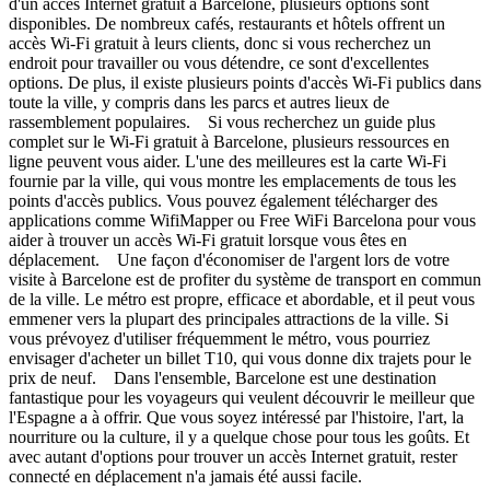
d'un accès Internet gratuit à Barcelone, plusieurs options sont
disponibles. De nombreux cafés, restaurants et hôtels offrent un
accès Wi-Fi gratuit à leurs clients, donc si vous recherchez un
endroit pour travailler ou vous détendre, ce sont d'excellentes
options. De plus, il existe plusieurs points d'accès Wi-Fi publics dans
toute la ville, y compris dans les parcs et autres lieux de
rassemblement populaires. Si vous recherchez un guide plus
complet sur le Wi-Fi gratuit à Barcelone, plusieurs ressources en
ligne peuvent vous aider. L'une des meilleures est la carte Wi-Fi
fournie par la ville, qui vous montre les emplacements de tous les
points d'accès publics. Vous pouvez également télécharger des
applications comme WifiMapper ou Free WiFi Barcelona pour vous
aider à trouver un accès Wi-Fi gratuit lorsque vous êtes en
déplacement. Une façon d'économiser de l'argent lors de votre
visite à Barcelone est de profiter du système de transport en commun
de la ville. Le métro est propre, efficace et abordable, et il peut vous
emmener vers la plupart des principales attractions de la ville. Si
vous prévoyez d'utiliser fréquemment le métro, vous pourriez
envisager d'acheter un billet T10, qui vous donne dix trajets pour le
prix de neuf. Dans l'ensemble, Barcelone est une destination
fantastique pour les voyageurs qui veulent découvrir le meilleur que
l'Espagne a à offrir. Que vous soyez intéressé par l'histoire, l'art, la
nourriture ou la culture, il y a quelque chose pour tous les goûts. Et
avec autant d'options pour trouver un accès Internet gratuit, rester
connecté en déplacement n'a jamais été aussi facile.