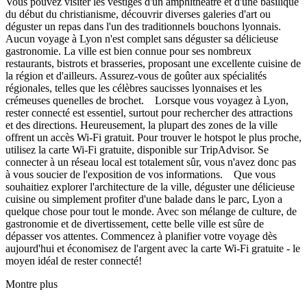
Vous pouvez visiter les vestiges d'un amphithéâtre et d'une basilique
du début du christianisme, découvrir diverses galeries d'art ou
déguster un repas dans l'un des traditionnels bouchons lyonnais.
Aucun voyage à Lyon n'est complet sans déguster sa délicieuse
gastronomie. La ville est bien connue pour ses nombreux
restaurants, bistrots et brasseries, proposant une excellente cuisine de
la région et d'ailleurs. Assurez-vous de goûter aux spécialités
régionales, telles que les célèbres saucisses lyonnaises et les
crémeuses quenelles de brochet. Lorsque vous voyagez à Lyon,
rester connecté est essentiel, surtout pour rechercher des attractions
et des directions. Heureusement, la plupart des zones de la ville
offrent un accès Wi-Fi gratuit. Pour trouver le hotspot le plus proche,
utilisez la carte Wi-Fi gratuite, disponible sur TripAdvisor. Se
connecter à un réseau local est totalement sûr, vous n'avez donc pas
à vous soucier de l'exposition de vos informations. Que vous
souhaitiez explorer l'architecture de la ville, déguster une délicieuse
cuisine ou simplement profiter d'une balade dans le parc, Lyon a
quelque chose pour tout le monde. Avec son mélange de culture, de
gastronomie et de divertissement, cette belle ville est sûre de
dépasser vos attentes. Commencez à planifier votre voyage dès
aujourd'hui et économisez de l'argent avec la carte Wi-Fi gratuite - le
moyen idéal de rester connecté!
Montre plus