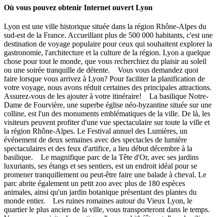
Où vous pouvez obtenir Internet ouvert Lyon
Lyon est une ville historique située dans la région Rhône-Alpes du
sud-est de la France. Accueillant plus de 500 000 habitants, c'est une
destination de voyage populaire pour ceux qui souhaitent explorer la
gastronomie, l'architecture et la culture de la région. Lyon a quelque
chose pour tout le monde, que vous recherchiez du plaisir au soleil
ou une soirée tranquille de détente. Vous vous demandez quoi
faire lorsque vous arrivez à Lyon? Pour faciliter la planification de
votre voyage, nous avons réduit certaines des principales attractions.
Assurez-vous de les ajouter à votre itinéraire! La basilique Notre-
Dame de Fourvière, une superbe église néo-byzantine située sur une
colline, est l'un des monuments emblématiques de la ville. De là, les
visiteurs peuvent profiter d'une vue spectaculaire sur toute la ville et
la région Rhône-Alpes. Le Festival annuel des Lumières, un
événement de deux semaines avec des spectacles de lumière
spectaculaires et des feux d'artifice, a lieu début décembre à la
basilique. Le magnifique parc de la Tête d'Or, avec ses jardins
luxuriants, ses étangs et ses sentiers, est un endroit idéal pour se
promener tranquillement ou peut-être faire une balade à cheval. Le
parc abrite également un petit zoo avec plus de 180 espèces
animales, ainsi qu'un jardin botanique présentant des plantes du
monde entier. Les ruines romaines autour du Vieux Lyon, le
quartier le plus ancien de la ville, vous transporteront dans le temps.