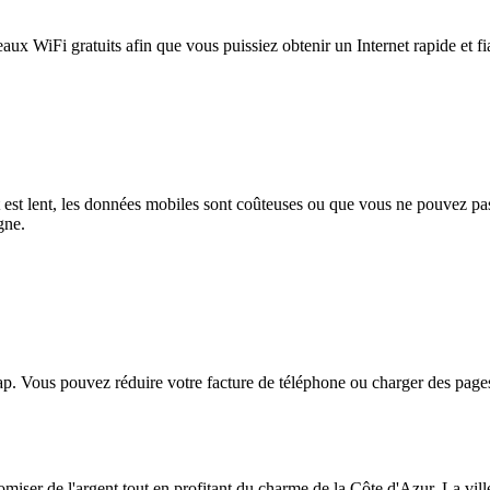
eaux WiFi gratuits afin que vous puissiez obtenir un Internet rapide et f
et est lent, les données mobiles sont coûteuses ou que vous ne pouvez 
gne.
. Vous pouvez réduire votre facture de téléphone ou charger des pages
omiser de l'argent tout en profitant du charme de la Côte d'Azur. La vil