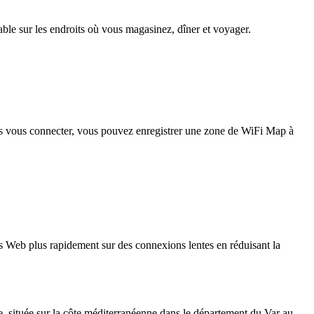
iable sur les endroits où vous magasinez, dîner et voyager.
pas vous connecter, vous pouvez enregistrer une zone de WiFi Map à
 Web plus rapidement sur des connexions lentes en réduisant la
le, située sur la côte méditerranéenne dans le département du Var au