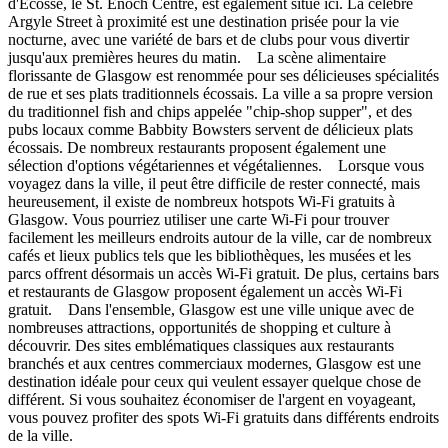
d'Écosse, le St. Enoch Centre, est également situé ici. La célèbre
Argyle Street à proximité est une destination prisée pour la vie
nocturne, avec une variété de bars et de clubs pour vous divertir
jusqu'aux premières heures du matin. La scène alimentaire
florissante de Glasgow est renommée pour ses délicieuses spécialités
de rue et ses plats traditionnels écossais. La ville a sa propre version
du traditionnel fish and chips appelée "chip-shop supper", et des
pubs locaux comme Babbity Bowsters servent de délicieux plats
écossais. De nombreux restaurants proposent également une
sélection d'options végétariennes et végétaliennes. Lorsque vous
voyagez dans la ville, il peut être difficile de rester connecté, mais
heureusement, il existe de nombreux hotspots Wi-Fi gratuits à
Glasgow. Vous pourriez utiliser une carte Wi-Fi pour trouver
facilement les meilleurs endroits autour de la ville, car de nombreux
cafés et lieux publics tels que les bibliothèques, les musées et les
parcs offrent désormais un accès Wi-Fi gratuit. De plus, certains bars
et restaurants de Glasgow proposent également un accès Wi-Fi
gratuit. Dans l'ensemble, Glasgow est une ville unique avec de
nombreuses attractions, opportunités de shopping et culture à
découvrir. Des sites emblématiques classiques aux restaurants
branchés et aux centres commerciaux modernes, Glasgow est une
destination idéale pour ceux qui veulent essayer quelque chose de
différent. Si vous souhaitez économiser de l'argent en voyageant,
vous pouvez profiter des spots Wi-Fi gratuits dans différents endroits
de la ville.