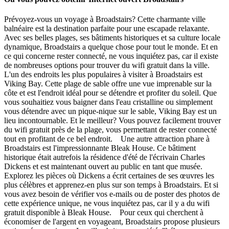
Prévoyez-vous un voyage à Broadstairs? Cette charmante ville
balnéaire est la destination parfaite pour une escapade relaxante.
Avec ses belles plages, ses bâtiments historiques et sa culture locale
dynamique, Broadstairs a quelque chose pour tout le monde. Et en
ce qui concerne rester connecté, ne vous inquiétez pas, car il existe
de nombreuses options pour trouver du wifi gratuit dans la ville.
L'un des endroits les plus populaires à visiter à Broadstairs est
Viking Bay. Cette plage de sable offre une vue imprenable sur la
côte et est l'endroit idéal pour se détendre et profiter du soleil. Que
vous souhaitiez vous baigner dans l'eau cristalline ou simplement
vous détendre avec un pique-nique sur le sable, Viking Bay est un
lieu incontournable. Et le meilleur? Vous pouvez facilement trouver
du wifi gratuit près de la plage, vous permettant de rester connecté
tout en profitant de ce bel endroit. Une autre attraction phare à
Broadstairs est l'impressionnante Bleak House. Ce bâtiment
historique était autrefois la résidence d'été de l'écrivain Charles
Dickens et est maintenant ouvert au public en tant que musée.
Explorez les pièces où Dickens a écrit certaines de ses œuvres les
plus célèbres et apprenez-en plus sur son temps à Broadstairs. Et si
vous avez besoin de vérifier vos e-mails ou de poster des photos de
cette expérience unique, ne vous inquiétez pas, car il y a du wifi
gratuit disponible à Bleak House. Pour ceux qui cherchent à
économiser de l'argent en voyageant, Broadstairs propose plusieurs