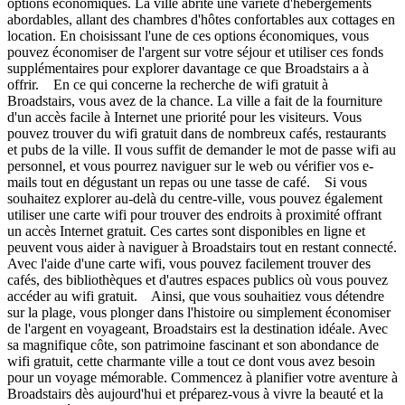
options économiques. La ville abrite une variété d'hébergements
abordables, allant des chambres d'hôtes confortables aux cottages en
location. En choisissant l'une de ces options économiques, vous
pouvez économiser de l'argent sur votre séjour et utiliser ces fonds
supplémentaires pour explorer davantage ce que Broadstairs a à
offrir. En ce qui concerne la recherche de wifi gratuit à
Broadstairs, vous avez de la chance. La ville a fait de la fourniture
d'un accès facile à Internet une priorité pour les visiteurs. Vous
pouvez trouver du wifi gratuit dans de nombreux cafés, restaurants
et pubs de la ville. Il vous suffit de demander le mot de passe wifi au
personnel, et vous pourrez naviguer sur le web ou vérifier vos e-
mails tout en dégustant un repas ou une tasse de café. Si vous
souhaitez explorer au-delà du centre-ville, vous pouvez également
utiliser une carte wifi pour trouver des endroits à proximité offrant
un accès Internet gratuit. Ces cartes sont disponibles en ligne et
peuvent vous aider à naviguer à Broadstairs tout en restant connecté.
Avec l'aide d'une carte wifi, vous pouvez facilement trouver des
cafés, des bibliothèques et d'autres espaces publics où vous pouvez
accéder au wifi gratuit. Ainsi, que vous souhaitiez vous détendre
sur la plage, vous plonger dans l'histoire ou simplement économiser
de l'argent en voyageant, Broadstairs est la destination idéale. Avec
sa magnifique côte, son patrimoine fascinant et son abondance de
wifi gratuit, cette charmante ville a tout ce dont vous avez besoin
pour un voyage mémorable. Commencez à planifier votre aventure à
Broadstairs dès aujourd'hui et préparez-vous à vivre la beauté et la