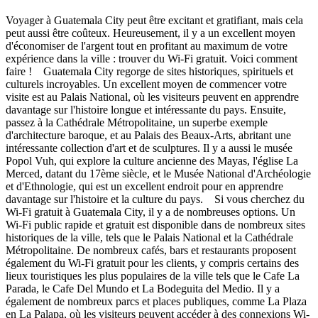
Voyager à Guatemala City peut être excitant et gratifiant, mais cela
peut aussi être coûteux. Heureusement, il y a un excellent moyen
d'économiser de l'argent tout en profitant au maximum de votre
expérience dans la ville : trouver du Wi-Fi gratuit. Voici comment
faire ! Guatemala City regorge de sites historiques, spirituels et
culturels incroyables. Un excellent moyen de commencer votre
visite est au Palais National, où les visiteurs peuvent en apprendre
davantage sur l'histoire longue et intéressante du pays. Ensuite,
passez à la Cathédrale Métropolitaine, un superbe exemple
d'architecture baroque, et au Palais des Beaux-Arts, abritant une
intéressante collection d'art et de sculptures. Il y a aussi le musée
Popol Vuh, qui explore la culture ancienne des Mayas, l'église La
Merced, datant du 17ème siècle, et le Musée National d'Archéologie
et d'Ethnologie, qui est un excellent endroit pour en apprendre
davantage sur l'histoire et la culture du pays. Si vous cherchez du
Wi-Fi gratuit à Guatemala City, il y a de nombreuses options. Un
Wi-Fi public rapide et gratuit est disponible dans de nombreux sites
historiques de la ville, tels que le Palais National et la Cathédrale
Métropolitaine. De nombreux cafés, bars et restaurants proposent
également du Wi-Fi gratuit pour les clients, y compris certains des
lieux touristiques les plus populaires de la ville tels que le Cafe La
Parada, le Cafe Del Mundo et La Bodeguita del Medio. Il y a
également de nombreux parcs et places publiques, comme La Plaza
en La Palapa, où les visiteurs peuvent accéder à des connexions Wi-