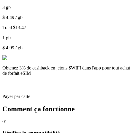
3
gb
$
4.49
/ gb
Total
$
13.47
1
gb
$
4.99
/ gb
Obtenez
3% de cashback
en jetons $WIFI dans l'app pour tout achat
de forfait eSIM
Payer par carte
Comment ça fonctionne
01
Vérifiez la compatibilité