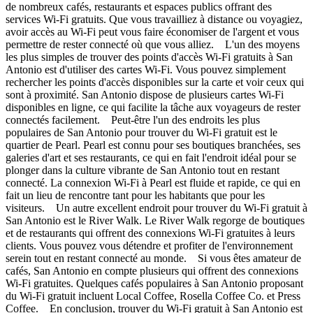
de nombreux cafés, restaurants et espaces publics offrant des
services Wi-Fi gratuits. Que vous travailliez à distance ou voyagiez,
avoir accès au Wi-Fi peut vous faire économiser de l'argent et vous
permettre de rester connecté où que vous alliez. L'un des moyens
les plus simples de trouver des points d'accès Wi-Fi gratuits à San
Antonio est d'utiliser des cartes Wi-Fi. Vous pouvez simplement
rechercher les points d'accès disponibles sur la carte et voir ceux qui
sont à proximité. San Antonio dispose de plusieurs cartes Wi-Fi
disponibles en ligne, ce qui facilite la tâche aux voyageurs de rester
connectés facilement. Peut-être l'un des endroits les plus
populaires de San Antonio pour trouver du Wi-Fi gratuit est le
quartier de Pearl. Pearl est connu pour ses boutiques branchées, ses
galeries d'art et ses restaurants, ce qui en fait l'endroit idéal pour se
plonger dans la culture vibrante de San Antonio tout en restant
connecté. La connexion Wi-Fi à Pearl est fluide et rapide, ce qui en
fait un lieu de rencontre tant pour les habitants que pour les
visiteurs. Un autre excellent endroit pour trouver du Wi-Fi gratuit à
San Antonio est le River Walk. Le River Walk regorge de boutiques
et de restaurants qui offrent des connexions Wi-Fi gratuites à leurs
clients. Vous pouvez vous détendre et profiter de l'environnement
serein tout en restant connecté au monde. Si vous êtes amateur de
cafés, San Antonio en compte plusieurs qui offrent des connexions
Wi-Fi gratuites. Quelques cafés populaires à San Antonio proposant
du Wi-Fi gratuit incluent Local Coffee, Rosella Coffee Co. et Press
Coffee. En conclusion, trouver du Wi-Fi gratuit à San Antonio est