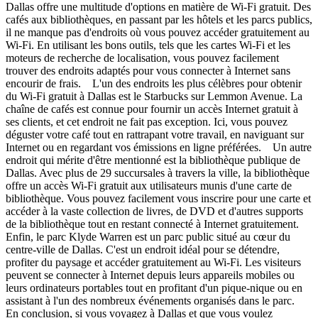
Dallas offre une multitude d'options en matière de Wi-Fi gratuit. Des
cafés aux bibliothèques, en passant par les hôtels et les parcs publics,
il ne manque pas d'endroits où vous pouvez accéder gratuitement au
Wi-Fi. En utilisant les bons outils, tels que les cartes Wi-Fi et les
moteurs de recherche de localisation, vous pouvez facilement
trouver des endroits adaptés pour vous connecter à Internet sans
encourir de frais. L'un des endroits les plus célèbres pour obtenir
du Wi-Fi gratuit à Dallas est le Starbucks sur Lemmon Avenue. La
chaîne de cafés est connue pour fournir un accès Internet gratuit à
ses clients, et cet endroit ne fait pas exception. Ici, vous pouvez
déguster votre café tout en rattrapant votre travail, en naviguant sur
Internet ou en regardant vos émissions en ligne préférées. Un autre
endroit qui mérite d'être mentionné est la bibliothèque publique de
Dallas. Avec plus de 29 succursales à travers la ville, la bibliothèque
offre un accès Wi-Fi gratuit aux utilisateurs munis d'une carte de
bibliothèque. Vous pouvez facilement vous inscrire pour une carte et
accéder à la vaste collection de livres, de DVD et d'autres supports
de la bibliothèque tout en restant connecté à Internet gratuitement.
Enfin, le parc Klyde Warren est un parc public situé au cœur du
centre-ville de Dallas. C'est un endroit idéal pour se détendre,
profiter du paysage et accéder gratuitement au Wi-Fi. Les visiteurs
peuvent se connecter à Internet depuis leurs appareils mobiles ou
leurs ordinateurs portables tout en profitant d'un pique-nique ou en
assistant à l'un des nombreux événements organisés dans le parc.
En conclusion, si vous voyagez à Dallas et que vous voulez