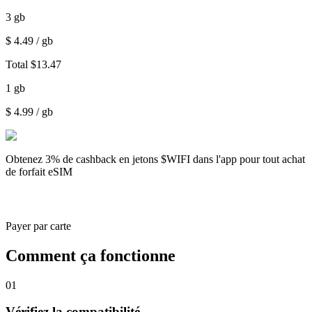
3
gb
$
4.49
/ gb
Total
$
13.47
1
gb
$
4.99
/ gb
Obtenez
3% de cashback
en jetons $WIFI dans l'app pour tout achat
de forfait eSIM
Payer par carte
Comment ça fonctionne
01
Vérifiez la compatibilité