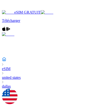
eSIM GRATUIT
Télécharger
eSIM
united states
dallas