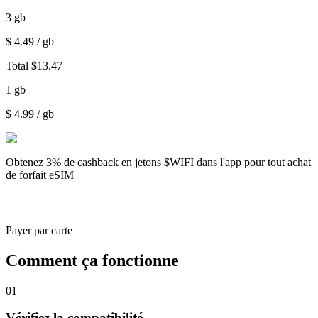
3
gb
$
4.49
/ gb
Total
$
13.47
1
gb
$
4.99
/ gb
Obtenez
3% de cashback
en jetons $WIFI dans l'app pour tout achat
de forfait eSIM
Payer par carte
Comment ça fonctionne
01
Vérifiez la compatibilité