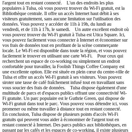
l'argent tout en restant connecté. L'un des endroits les plus
populaires à Tulsa, où vous pouvez trouver du Wi-Fi gratuit, est la
Bibliothèque centrale. Il offre un accès Internet haut débit à ses
visiteurs gratuitement, sans aucune limitation sur l'utilisation des
données. Vous pouvez y accéder de 11h à 19h, du lundi au
vendredi, et de 11h à 17h, le samedi. Un autre excellent endroit où
vous pouvez trouver du Wi-Fi gratuit à Tulsa est Utica Square. Ici,
vous pouvez facilement vous connecter à Internet et économiser sur
vos frais de données tout en profitant de la scène commerçante
locale. Le Wi-Fi est disponible dans toute la région, et vous pouvez
facilement le trouver en utilisant une carte Wi-Fi. Pour ceux qui
recherchent un espace de co-working ou simplement un endroit
confortable pour travailler, la Foolish Things Coffee Company est
une excellente option. Elle est située en plein cœur du centre-ville de
Tulsa et offre un accès Wi-Fi gratuit à ses visiteurs. Vous pouvez
siroter une tasse de café fraîchement infusé tout en travaillant sans
vous soucier des frais de données. Tulsa dispose également d'une
multitude de parcs et d'espaces publics offrant une connectivité Wi-
Fi gratuite. Un parc populaire est le Guthrie Green, qui dispose de
Wi-Fi gratuit dans tout le parc. Vous pouvez vous détendre ici, vous
promener ou même travailler à distance tout en restant connecté.
En conclusion, Tulsa dispose de plusieurs points d'accès Wi-Fi
gratuits qui peuvent vous aider à économiser de l'argent tout en
restant connecté à Internet. Des parcs publics aux bibliothèques, en
passant par les cafés et les espaces de co-working, il existe plusieurs