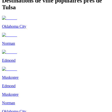
Destinations de ville populaires près de
Tulsa
Oklahoma City
Norman
Edmond
Muskogee
Edmond
Muskogee
Norman
Oklahoma City