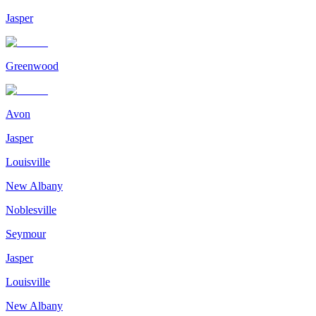
Jasper
Greenwood
Avon
Jasper
Louisville
New Albany
Noblesville
Seymour
Jasper
Louisville
New Albany