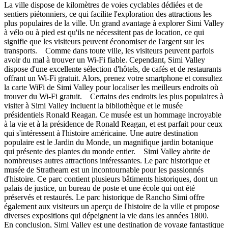
La ville dispose de kilomètres de voies cyclables dédiées et de
sentiers piétonniers, ce qui facilite l'exploration des attractions les
plus populaires de la ville. Un grand avantage à explorer Simi Valley
à vélo ou à pied est qu'ils ne nécessitent pas de location, ce qui
signifie que les visiteurs peuvent économiser de l'argent sur les
transports. Comme dans toute ville, les visiteurs peuvent parfois
avoir du mal à trouver un Wi-Fi fiable. Cependant, Simi Valley
dispose d'une excellente sélection d'hôtels, de cafés et de restaurants
offrant un Wi-Fi gratuit. Alors, prenez votre smartphone et consultez
la carte WiFi de Simi Valley pour localiser les meilleurs endroits où
trouver du Wi-Fi gratuit. Certains des endroits les plus populaires à
visiter à Simi Valley incluent la bibliothèque et le musée
présidentiels Ronald Reagan. Ce musée est un hommage incroyable
à la vie et à la présidence de Ronald Reagan, et est parfait pour ceux
qui s'intéressent à l'histoire américaine. Une autre destination
populaire est le Jardin du Monde, un magnifique jardin botanique
qui présente des plantes du monde entier. Simi Valley abrite de
nombreuses autres attractions intéressantes. Le parc historique et
musée de Strathearn est un incontournable pour les passionnés
d'histoire. Ce parc contient plusieurs bâtiments historiques, dont un
palais de justice, un bureau de poste et une école qui ont été
préservés et restaurés. Le parc historique de Rancho Simi offre
également aux visiteurs un aperçu de l'histoire de la ville et propose
diverses expositions qui dépeignent la vie dans les années 1800.
En conclusion, Simi Valley est une destination de voyage fantastique