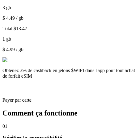
3
gb
$
4.49
/ gb
Total
$
13.47
1
gb
$
4.99
/ gb
Obtenez
3% de cashback
en jetons $WIFI dans l'app pour tout achat
de forfait eSIM
Payer par carte
Comment ça fonctionne
01
Vérifiez la compatibilité